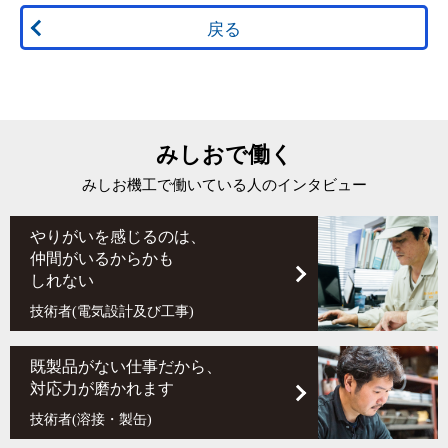
戻る
みしおで
働く
みしお機工で働いている人のインタビュー
やりがいを感じるのは、
仲間がいるからかも
しれない
技術者(電気設計及び工事)
既製品がない仕事だから、
対応力が磨かれます
技術者(溶接・製缶)