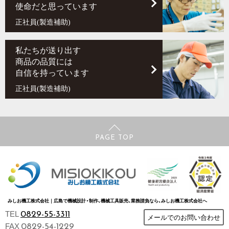
使命だと思っています
正社員(製造補助)
私たちが送り出す
商品の品質には
自信を持っています
正社員(製造補助)
PAGE TOP
みしお機工株式会社｜広島で機械設計・制作、機械工具販売、業務請負なら、みしお機工株式会社へ
TEL
0829-55-3311
メールでのお問い合わせ
FAX
0829-54-1229